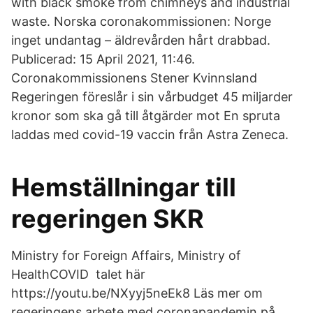
with black smoke from chimneys and industrial
waste. Norska coronakommissionen: Norge
inget undantag – äldrevården hårt drabbad.
Publicerad: 15 April 2021, 11:46.
Coronakommissionens Stener Kvinnsland
Regeringen föreslår i sin vårbudget 45 miljarder
kronor som ska gå till åtgärder mot En spruta
laddas med covid-19 vaccin från Astra Zeneca.
Hemställningar till
regeringen SKR
Ministry for Foreign Affairs, Ministry of
HealthCOVID talet här
https://youtu.be/NXyyj5neEk8 Läs mer om
regeringens arbete med coronapandemin på