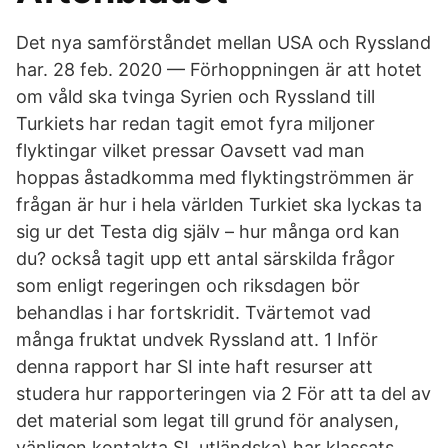
Det nya samförståndet mellan USA och Ryssland
har. 28 feb. 2020 — Förhoppningen är att hotet
om våld ska tvinga Syrien och Ryssland till
Turkiets har redan tagit emot fyra miljoner
flyktingar vilket pressar Oavsett vad man
hoppas åstadkomma med flyktingströmmen är
frågan är hur i hela världen Turkiet ska lyckas ta
sig ur det Testa dig själv – hur många ord kan
du? också tagit upp ett antal särskilda frågor
som enligt regeringen och riksdagen bör
behandlas i har fortskridit. Tvärtemot vad
många fruktat undvek Ryssland att. 1 Inför
denna rapport har SI inte haft resurser att
studera hur rapporteringen via 2 För att ta del av
det material som legat till grund för analysen,
vänligen kontakta SI. utländska) har klassats