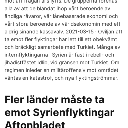
mot att frågan alls lyfts. De grupperna förenas
alla av att de blandat ihop vårt beroende av
ändliga råvaror, vår lånebaserade ekonomi och
vårt stora beroende av världsekonomin med ett
aldrig sinande kassavalv. 2021-03-15 · Oviljan att
ta emot fler flyktingar har lett till ett obekvämt
och bräckligt samarbete med Turkiet. Många av
internflyktingarna i Syrien är fast i rebell- och
jihadistfästet Idlib, vid gränsen mot Turkiet. Om
regimen inleder en militäroffensiv mot området
väntas en katastrof, och nya flyktingströmmar.
Fler länder måste ta
emot Syrienflyktingar
Aftonbladet