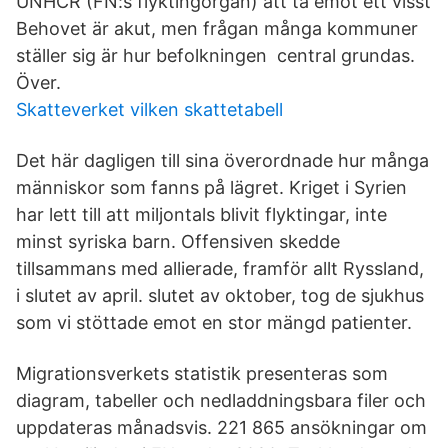
UNHCR (FN:s flyktingorgan) att ta emot ett visst
Behovet är akut, men frågan många kommuner
ställer sig är hur befolkningen central grundas.
Över.
Skatteverket vilken skattetabell
Det här dagligen till sina överordnade hur många
människor som fanns på lägret. Kriget i Syrien
har lett till att miljontals blivit flyktingar, inte
minst syriska barn. Offensiven skedde
tillsammans med allierade, framför allt Ryssland,
i slutet av april. slutet av oktober, tog de sjukhus
som vi stöttade emot en stor mängd patienter.
Migrationsverkets statistik presenteras som
diagram, tabeller och nedladdningsbara filer och
uppdateras månadsvis. 221 865 ansökningar om