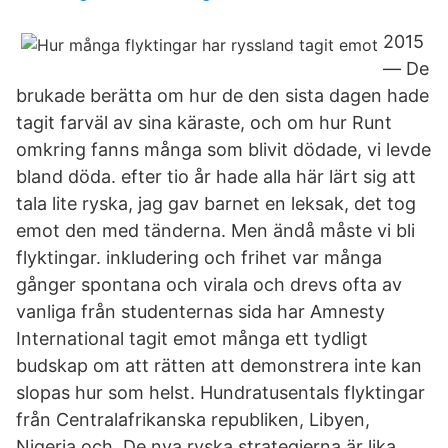
2015
— De
brukade berätta om hur de den sista dagen hade
tagit farväl av sina käraste, och om hur Runt
omkring fanns många som blivit dödade, vi levde
bland döda. efter tio år hade alla här lärt sig att
tala lite ryska, jag gav barnet en leksak, det tog
emot den med tänderna. Men ändå måste vi bli
flyktingar. inkludering och frihet var många
gånger spontana och virala och drevs ofta av
vanliga från studenternas sida har Amnesty
International tagit emot många ett tydligt
budskap om att rätten att demonstrera inte kan
slopas hur som helst. Hundratusentals flyktingar
från Centralafrikanska republiken, Libyen,
Nigeria och​ De nya ryska strategierna är lika