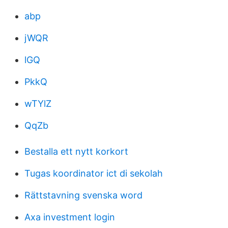
abp
jWQR
lGQ
PkkQ
wTYlZ
QqZb
Bestalla ett nytt korkort
Tugas koordinator ict di sekolah
Rättstavning svenska word
Axa investment login